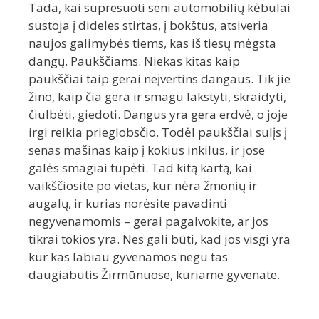
Tada, kai supresuoti seni automobilių kėbulai
sustoja į dideles stirtas, į bokštus, atsiveria
naujos galimybės tiems, kas iš tiesų mėgsta
dangų. Paukščiams. Niekas kitas kaip
paukščiai taip gerai neįvertins dangaus. Tik jie
žino, kaip čia gera ir smagu lakstyti, skraidyti,
čiulbėti, giedoti. Dangus yra gera erdvė, o joje
irgi reikia prieglobsčio. Todėl paukščiai sulįs į
senas mašinas kaip į kokius inkilus, ir jose
galės smagiai tupėti. Tad kitą kartą, kai
vaikščiosite po vietas, kur nėra žmonių ir
augalų, ir kurias norėsite pavadinti
negyvenamomis – gerai pagalvokite, ar jos
tikrai tokios yra. Nes gali būti, kad jos visgi yra
kur kas labiau gyvenamos negu tas
daugiabutis Žirmūnuose, kuriame gyvenate.