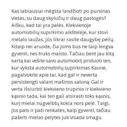
Kas labiausiai mėgsta landžioti po purvinas
vietas, su daug skylučių ir daug pastogės?
Aišku, kad tai yra pelės. Kiekvienoje
automobilių supirkimo aikštelėje, kur stovi
metalo laužas, jūs tikrai rasite daugybę pelių.
Kitaip nei aruode, čia joms bus ne taip lengva
gyventi, nes truks maisto. Tačiau bent jau kitą
kartą kai vešite savo automobilį priduoti ten,
kur vyksta automobilių supirkimas Kaune,
pagalvokite apie tai, kad gal ir neverta
persistengti valant mašinos saloną. Gal ir
verta išsiurbti kiekvieno trupinio ir kiekvieno
kąsnio tada, kai ten gali atsirasti toks kąsnis,
kurį mielai nugvelbtų kokia nors pelė. Taigi,
jūs pats ir pati renkatės, kaip gyventi, tačiau
pašerti mielas pelytes juk visada smagu.