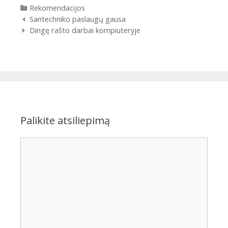
Kategorijos
Rekomendacijos
Įrašų
Santechniko paslaugų gausa
navigacija
Dingę rašto darbai kompiuteryje
Palikite atsiliepimą