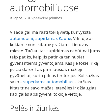
automobiliuose
r
i
e
8 liepos, 2016
paskelbė
Jokūbas
t
u
Visada galima rasti tokią vietą, kur vyksta
r
i
automobilių supirkimas Kaune
, Vilniuje ar
n
kokiame nors kitame gražiame Lietuvos
i
mieste. Tačiau tas supirkimas nebūtinai jums
o
taip patiks, kaip jis patinka ten nuolat
gyvenantiems gyventojams. Kas jie tokie ir ką
jie čia daro? Tai, pirmiausiai, mažieji
gyvūnėliai, kurių pilnos teritorijos. Kol kažkas
sako –
superkame automobilius
– kažkas
kitas trina savo mažas letenėles ir džiaugiasi,
kad galės apsigyventi tokioje vietoje.
Pelės ir žiurkės