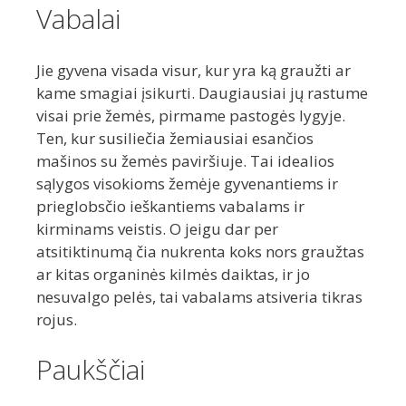
Vabalai
Jie gyvena visada visur, kur yra ką graužti ar
kame smagiai įsikurti. Daugiausiai jų rastume
visai prie žemės, pirmame pastogės lygyje.
Ten, kur susiliečia žemiausiai esančios
mašinos su žemės paviršiuje. Tai idealios
sąlygos visokioms žemėje gyvenantiems ir
prieglobsčio ieškantiems vabalams ir
kirminams veistis. O jeigu dar per
atsitiktinumą čia nukrenta koks nors graužtas
ar kitas organinės kilmės daiktas, ir jo
nesuvalgo pelės, tai vabalams atsiveria tikras
rojus.
Paukščiai