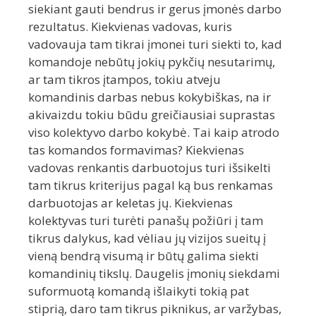
siekiant gauti bendrus ir gerus įmonės darbo
rezultatus. Kiekvienas vadovas, kuris
vadovauja tam tikrai įmonei turi siekti to, kad
komandoje nebūtų jokių pykčių nesutarimų,
ar tam tikros įtampos, tokiu atveju
komandinis darbas nebus kokybiškas, na ir
akivaizdu tokiu būdu greičiausiai suprastas
viso kolektyvo darbo kokybė. Tai kaip atrodo
tas komandos formavimas? Kiekvienas
vadovas renkantis darbuotojus turi išsikelti
tam tikrus kriterijus pagal ką bus renkamas
darbuotojas ar keletas jų. Kiekvienas
kolektyvas turi turėti panašų požiūri į tam
tikrus dalykus, kad vėliau jų vizijos sueitų į
vieną bendrą visumą ir būtų galima siekti
komandinių tikslų. Daugelis įmonių siekdami
suformuotą komandą išlaikyti tokią pat
stiprią, daro tam tikrus piknikus, ar varžybas,