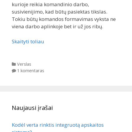
kurioje reikia komandinio darbo,
susivienijimo, kad būtų pasiektas tikslas.
Tokiu būtų komandos formavimas vyksta ne
viena darbo aplinkoje bet ir už jos ribų.
Skaityti toliau
Kategorijos
Verslas
1 komentaras
Naujausi įrašai
Kodėl verta rinktis integruotą apskaitos