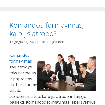
r
i
e
t
Komandos formavimas,
u
r
kaip jis atrodo?
i
n
17 gegužės, 2021
paskelbė
Jokūbas
i
o
Komandos
formavimas
gali atrodyti
toks normalus
ir paprastas
darbas, kad ne
visada
susidomima tuo, kaip jis atrodo ir kaip jo
pasiekti. Komandos formavimas labai svarbus