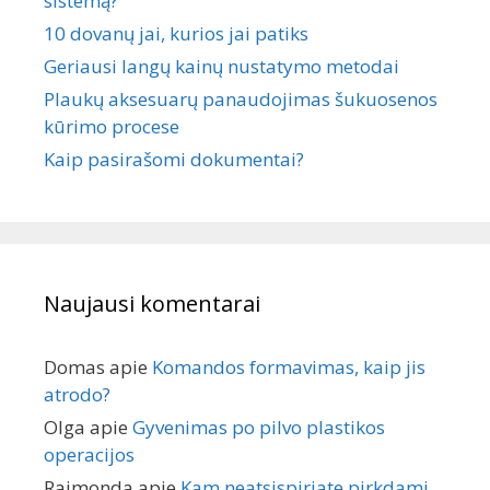
sistemą?
10 dovanų jai, kurios jai patiks
Geriausi langų kainų nustatymo metodai
Plaukų aksesuarų panaudojimas šukuosenos
kūrimo procese
Kaip pasirašomi dokumentai?
Naujausi komentarai
Domas
apie
Komandos formavimas, kaip jis
atrodo?
Olga
apie
Gyvenimas po pilvo plastikos
operacijos
Raimonda
apie
Kam neatsispiriate pirkdami