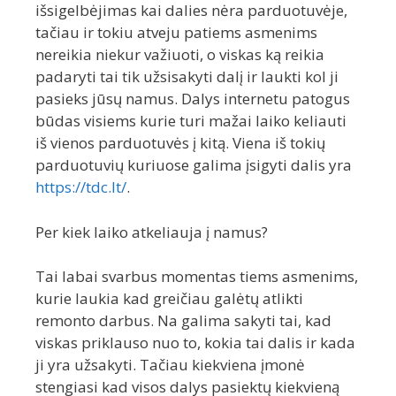
išsigelbėjimas kai dalies nėra parduotuvėje,
tačiau ir tokiu atveju patiems asmenims
nereikia niekur važiuoti, o viskas ką reikia
padaryti tai tik užsisakyti dalį ir laukti kol ji
pasieks jūsų namus. Dalys internetu patogus
būdas visiems kurie turi mažai laiko keliauti
iš vienos parduotuvės į kitą. Viena iš tokių
parduotuvių kuriuose galima įsigyti dalis yra
https://tdc.lt/
.
Per kiek laiko atkeliauja į namus?
Tai labai svarbus momentas tiems asmenims,
kurie laukia kad greičiau galėtų atlikti
remonto darbus. Na galima sakyti tai, kad
viskas priklauso nuo to, kokia tai dalis ir kada
ji yra užsakyti. Tačiau kiekviena įmonė
stengiasi kad visos dalys pasiektų kiekvieną