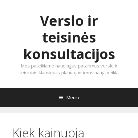
Verslo ir
teisinės
konsultacijos
Mes pateikiame naudingus patarimus verslo ir
teisiniais klausimais planuojantiems naują veiklą
Meniu
E
i
t
Kiek kainuoja
i
p