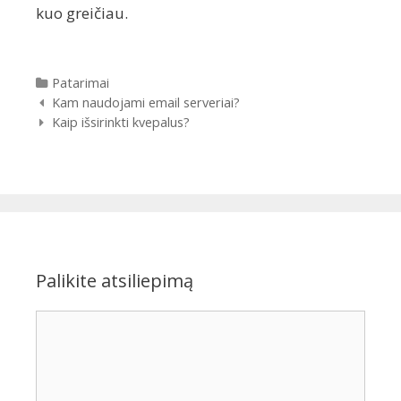
kuo greičiau.
Kategorijos
Patarimai
Įrašų
Kam naudojami email serveriai?
navigacija
Kaip išsirinkti kvepalus?
Palikite atsiliepimą