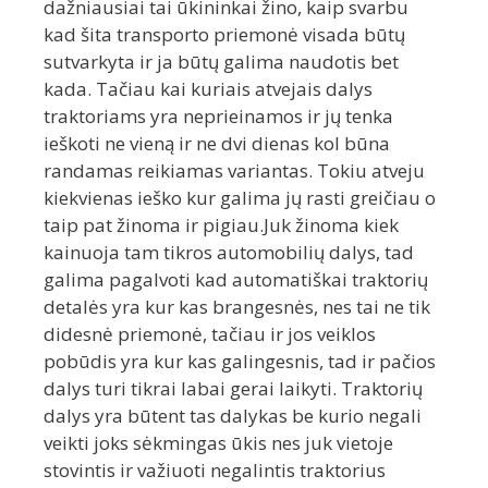
dažniausiai tai ūkininkai žino, kaip svarbu
kad šita transporto priemonė visada būtų
sutvarkyta ir ja būtų galima naudotis bet
kada. Tačiau kai kuriais atvejais dalys
traktoriams yra neprieinamos ir jų tenka
ieškoti ne vieną ir ne dvi dienas kol būna
randamas reikiamas variantas. Tokiu atveju
kiekvienas ieško kur galima jų rasti greičiau o
taip pat žinoma ir pigiau.Juk žinoma kiek
kainuoja tam tikros automobilių dalys, tad
galima pagalvoti kad automatiškai traktorių
detalės yra kur kas brangesnės, nes tai ne tik
didesnė priemonė, tačiau ir jos veiklos
pobūdis yra kur kas galingesnis, tad ir pačios
dalys turi tikrai labai gerai laikyti. Traktorių
dalys yra būtent tas dalykas be kurio negali
veikti joks sėkmingas ūkis nes juk vietoje
stovintis ir važiuoti negalintis traktorius