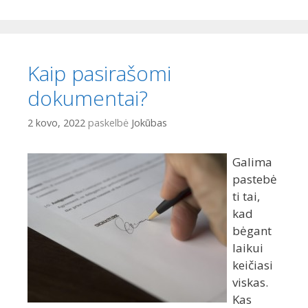
r
i
e
t
Kaip pasirašomi
u
r
dokumentai?
i
n
2 kovo, 2022
paskelbė
Jokūbas
i
o
Galima
pastebė
ti tai,
kad
bėgant
laikui
keičiasi
viskas.
Kas