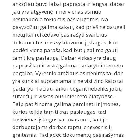
anksčiau buvo labai paprasta ir lengva, dabar
jau yra atgyvenę ir nei vienas asmuo
nesinaudoja tokiomis paslaugomis. Na
pavyzdžiui galima sakyti, kad prieš ne daugelį
metų kai reikėdavo pasirašyti svarbius
dokumentus mes vykdavome į įstaigas, kad
padėti vieną parašą, kad būtų galima gauti
tam tikrą paslaugą. Dabar viskas yra daug
paprasčiau ir viską galima padaryti interneto
pagalba. Vyresnio amžiaus asmenims tai dar
yra sunkiai suprantama ir ne visi žino kaip tai
padaryti. Tačiau laikui bėgant nebeliks jokių
sutarčių ir viskas bus interneto platybėse.
Taip pat žinoma galima paminėti ir įmones,
kurios teikia tam tikras paslaugas, tad
kiekvienas įstaigos vadovas nori, kad jo
darbuotojams darbas taptų lengvesnis ir
greitesnis. Tad adoc dokumentų pasirašymas