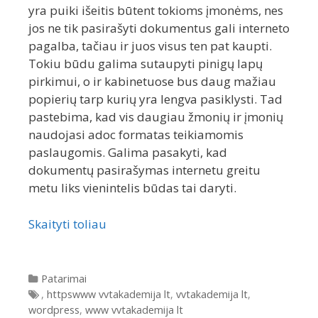
yra puiki išeitis būtent tokioms įmonėms, nes
jos ne tik pasirašyti dokumentus gali interneto
pagalba, tačiau ir juos visus ten pat kaupti.
Tokiu būdu galima sutaupyti pinigų lapų
pirkimui, o ir kabinetuose bus daug mažiau
popierių tarp kurių yra lengva pasiklysti. Tad
pastebima, kad vis daugiau žmonių ir įmonių
naudojasi adoc formatas teikiamomis
paslaugomis. Galima pasakyti, kad
dokumentų pasirašymas internetu greitu
metu liks vienintelis būdas tai daryti.
Skaityti toliau
Kategorijos
Patarimai
Gairės
,
httpswww vvtakademija lt
,
vvtakademija lt
,
wordpress
,
www vvtakademija lt